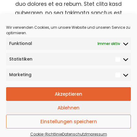
duo dolores et ea rebum. Stet clita kasd
gubergren, no sea takimata sanctus est
Lorem ipsum dolor sit amet. Lorem ipsum
Wir verwenden Cookies, um unsere Website und unseren Service zu
dolor sit amet, consetetur sadipscing elitr,
optimieren.
sed diam nonumy eirmod tempor invidunt
Funktional
Immer aktiv
ut labore et dolore magna aliquyam.
Statistiken
Marketing
Akzeptieren
© 2024 HRD Competence |
Impressum
|
Datenschutz
|
Cookies
|
Design by Yugen
Ablehnen
Einstellungen speichern
Cookie-Richtlinie
Datenschutz
Impressum